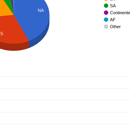
SA
NA
Continent
AF
Other
AS