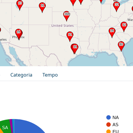
e
Categoria
Tempo
NA
AS
SA
EU