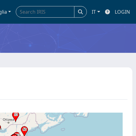
glia
IT
LOGIN