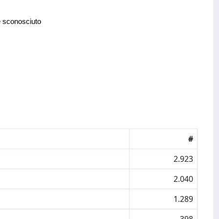
e sconosciuto
#
2.923
2.040
1.289