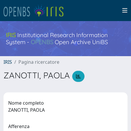
IRIS
Institutional Research Information
System -
OPENBS
Open Archive UniBS
IRIS
Pagina ricercatore
ZANOTTI, PAOLA
Nome completo
ZANOTTI, PAOLA
Afferenza