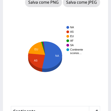
Salva come PNG
Salva come JPEG
NA
AS
EU
AF
SA
EU
Continente
sconos…
NA
AS