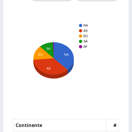
NA
AS
EU
SA
AF
SA
NA
EU
AS
Continente
#