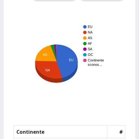
EU
NA
AS
AF
SA
AS
OC
EU
Continente
sconos…
NA
Continente
#