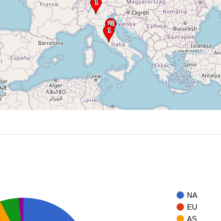
NA
EU
AS