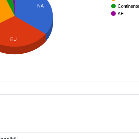
NA
Continent
AF
EU