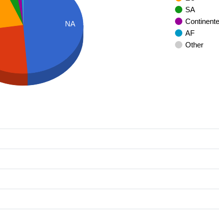
SA
Continent
NA
AF
Other