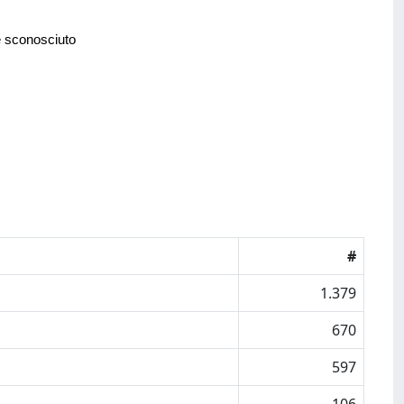
e sconosciuto
#
1.379
670
597