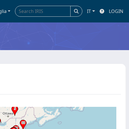
glia
IT
LOGIN