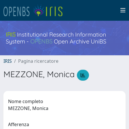
IRIS
Institutional Research Information
System -
OPENBS
Open Archive UniBS
IRIS
Pagina ricercatore
MEZZONE, Monica
Nome completo
MEZZONE, Monica
Afferenza