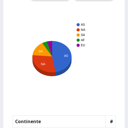
AS
NA
SA
AF
EU
SA
AS
NA
Continente
#