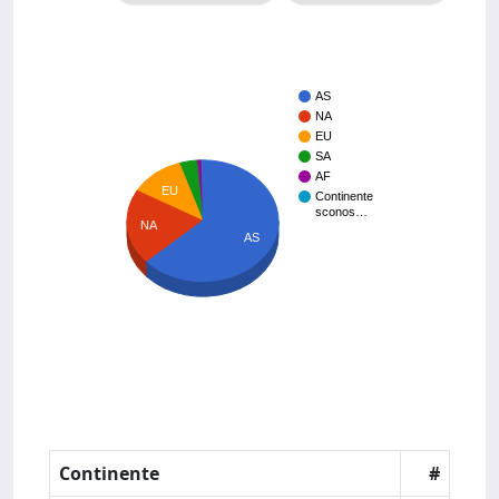
AS
NA
EU
SA
AF
EU
Continente
sconos…
NA
AS
Continente
#