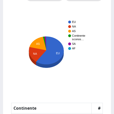
EU
NA
AS
Continente
sconos…
AS
SA
AF
EU
NA
Continente
#