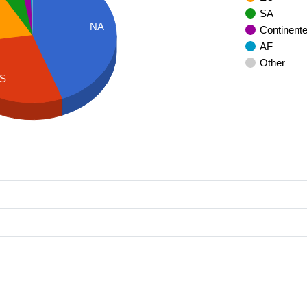
SA
NA
Continent
AF
Other
S