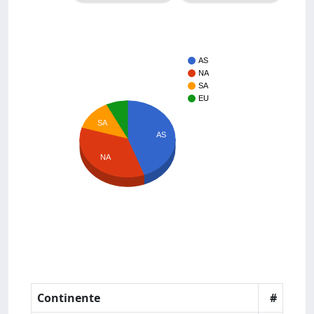
AS
NA
SA
EU
SA
AS
NA
Continente
#