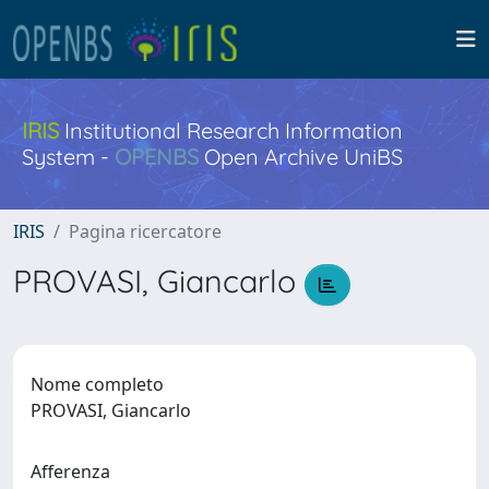
IRIS
Institutional Research Information
System -
OPENBS
Open Archive UniBS
IRIS
Pagina ricercatore
PROVASI, Giancarlo
Nome completo
PROVASI, Giancarlo
Afferenza