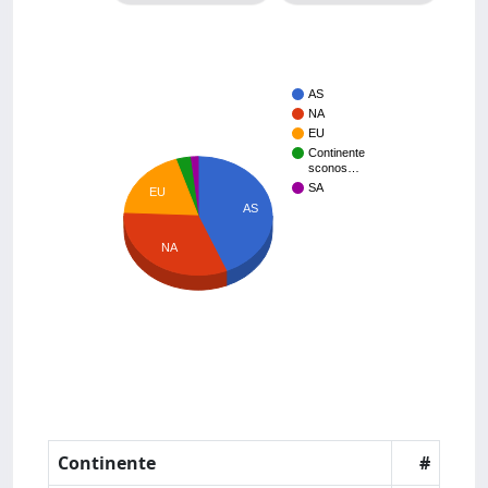
AS
NA
EU
Continente
sconos…
SA
EU
AS
NA
Continente
#