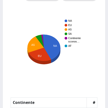
NA
EU
AS
SA
Continente
sconos…
AS
NA
AF
EU
Continente
#