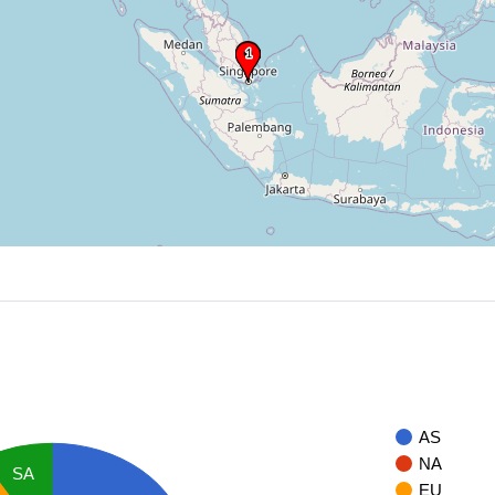
AS
NA
SA
EU