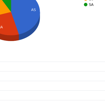
SA
AS
NA