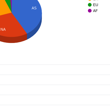
EU
AS
AF
NA