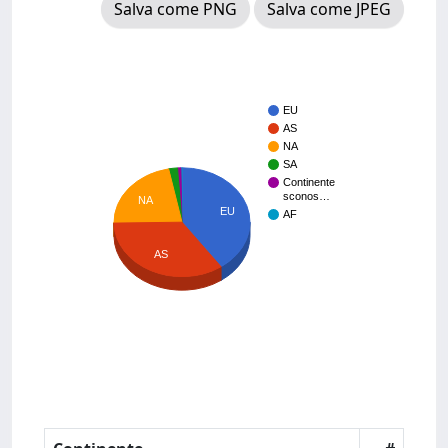
Salva come PNG
Salva come JPEG
EU
AS
NA
SA
Continente
sconos…
NA
EU
AF
AS