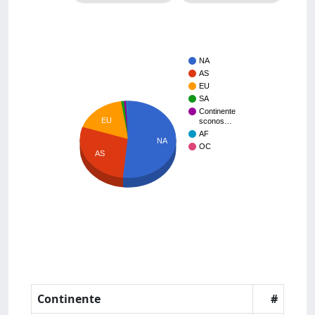
NA
AS
EU
SA
Continente
EU
sconos…
AF
NA
OC
AS
Continente
#