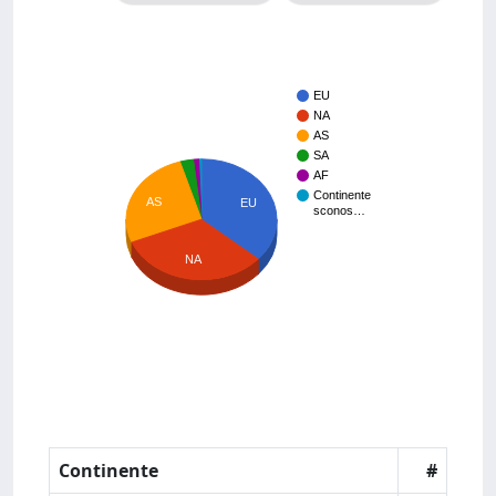
EU
NA
AS
SA
AF
Continente
AS
EU
sconos…
NA
Continente
#