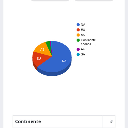
NA
EU
AS
Continente
sconos…
AF
AS
SA
EU
NA
Continente
#