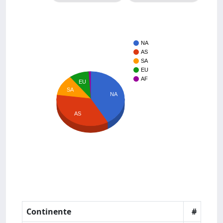
NA
AS
SA
EU
AF
EU
SA
NA
AS
Continente
#