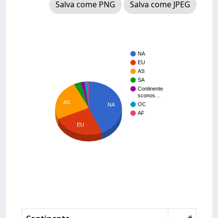
Salva come PNG
Salva come JPEG
NA
EU
AS
SA
Continente
sconos…
AS
OC
NA
AF
EU