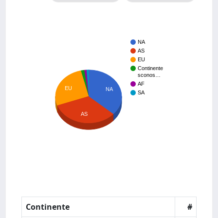
NA
AS
EU
Continente
sconos…
AF
EU
NA
SA
AS
Continente
#