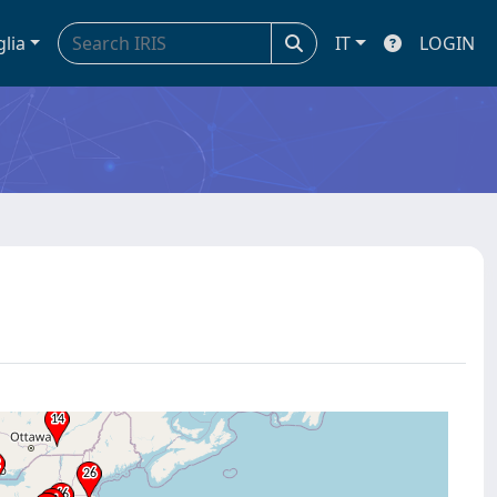
glia
IT
LOGIN