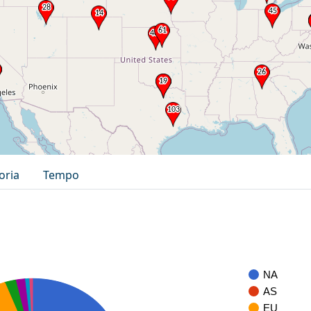
oria
Tempo
NA
AS
EU