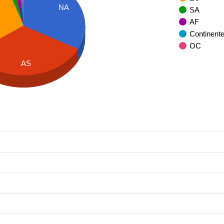
NA
SA
AF
Continent
OC
AS