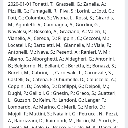
2020-01-01 Tonetti, T.; Grasselli, G.; Zanella, A.;
Pizzilli, G.; Fumagalli, R.; Piva, S.; Lorini, L.; Iotti, G.;
Foti, G.; Colombo, S.; Vivona, L.; Rossi, S.; Girardis,
M.; Agnoletti, V.; Campagna, A.; Gordini, G.;
Navalesi, P.; Boscolo, A.; Graziano, A.; Valeri, I.;
Vianello, A.; Cereda, D.; Filippini, C.; Cecconi, M.;
Locatelli, F.; Bartoletti, M.; Giannella, M.; Viale, P.;
Antonelli, M.; Nava, S.; Pesenti, A.; Ranieri, V. M.;
Albano, G.; Alborghetti, A.; Aldegheri, G.; Antonini,
B.; Belgiorno, N.; Bellani, G.; Beretta, E.; Bonazzi, S.;
Borelli, M.; Cabrini, L.; Carnevale, L.; Carnevale, S.;
Castelli, G.; Catena, E.; Chiumello, D.; Coluccello, A.;
Coppini, D.; Covello, D.; Defilippi, G.; Deipoli, M.;
Dughi, P.; Gallioli, G.; Gnesin, P.; Greco, S.; Guatteri,
L.; Guzzon, D.; Keim, R.; Landoni, G.; Langer, T.;
Lombardo, A.; Marino, G.; Merli, G.; Merlo, D.;
Mojoli, F.; Muttini, S.; Natalini, G.; Petrucci, N.; Pezzi,
A.; Radrizzani, D.; Raimondi, M.; Riccio, M.; Storti, E.;
Tavola, M.; Vitale, G.; Bosco, E.; Calo, M. A.; Danzi, V.;