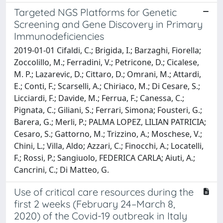
Targeted NGS Platforms for Genetic
Screening and Gene Discovery in Primary
Immunodeficiencies
2019-01-01 Cifaldi, C.; Brigida, I.; Barzaghi, Fiorella;
Zoccolillo, M.; Ferradini, V.; Petricone, D.; Cicalese,
M. P.; Lazarevic, D.; Cittaro, D.; Omrani, M.; Attardi,
E.; Conti, F.; Scarselli, A.; Chiriaco, M.; Di Cesare, S.;
Licciardi, F.; Davide, M.; Ferrua, F.; Canessa, C.;
Pignata, C.; Giliani, S.; Ferrari, Simona; Fousteri, G.;
Barera, G.; Merli, P.; PALMA LOPEZ, LILIAN PATRICIA;
Cesaro, S.; Gattorno, M.; Trizzino, A.; Moschese, V.;
Chini, L.; Villa, Aldo; Azzari, C.; Finocchi, A.; Locatelli,
F.; Rossi, P.; Sangiuolo, FEDERICA CARLA; Aiuti, A.;
Cancrini, C.; Di Matteo, G.
Use of critical care resources during the
first 2 weeks (February 24–March 8,
2020) of the Covid-19 outbreak in Italy