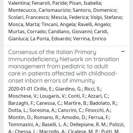
Valentina; Fenaroli, Paride; Pisan, Isabella;
Montecucco, Carlomaurizio; Santoro, Domenico;
Scolari, Francesco; Mescia, Federica; Volpi, Stefano;
Mosca, Marta; Tincani, Angela; Ravelli, Angelo;
Murtas, Corrado; Candiano, Giovanni; Caridi,
Gianluca; La Porta, Edoardo; Verrina, Enrico
Consensus of the Italian Primary
Immunodeficiency Network on transition
management from pediatric to adult
care in patients affected with childhood-
onset inborn errors of immunity
2020-01-01 Cirillo, E.; Giardino, G.; Ricci, S.;
Moschese, V.; Lougaris, V.; Conti, F.; Azzari, C.;
Barzaghi, F.; Canessa, C.; Martire, B.; Badolato, R.;
Dotta, L.; Soresina, A.; Cancrini, C.; Finocchi, A.;
Montin, D.; Romano, R.; Amodio, D.; Ferrua, F.;
Tommasini, A.; Baselli, L. A.; Dellepiane, R. M.; Polizzi,
A.; Chessa, L.; Marzollo, A.; Cicalese, M. P.; Putti, M.