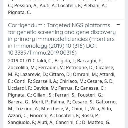
C.; Pession, A.; Aiuti, A.; Locatelli, F.; Plebani, A.;
Pignata, C.
Corrigendum : Targeted NGS platforms
for genetic screening and gene discovery
in primary immunodeficiencies (Frontiers
in Immunology (2019) 10 (316) DOI:
10.3389/fimmu.2019.00316)
2019-01-01 Cifaldi, C.; Brigida, I.; Barzaghi, F.;
Zoccolillo, M.; Ferradini, V.; Petricone, D.; Cicalese,
M. P.; Lazarevic, D.; Cittaro, D.; Omrani, M.; Attardi,
E.; Conti, F.; Scarselli, A.; Chiriaco, M.; Cesare, S. D.;
Licciardi, F.; Davide, M.; Ferrua, F.; Canessa, C.;
Pignata, C.; Giliani, S.; Ferrari, S.; Fousteri, G.;
Barera, G.; Merli, P.; Palma, P.; Cesaro, S.; Gattorno,
M.; Trizzino, A.; Moschese, V.; Chini, L.; Villa, Aldo;
Azzari, C.; Finocchi, A.; Locatelli, F.; Rossi, P.;
Sangiuolo, F.; Aiuti, A.; Cancrini, C.; Di Matteo, G.