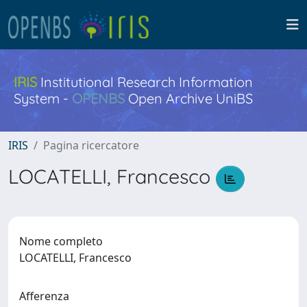
IRIS
Institutional Research Information
System -
OPENBS
Open Archive UniBS
IRIS
Pagina ricercatore
LOCATELLI, Francesco
Nome completo
LOCATELLI, Francesco
Afferenza