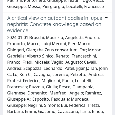
Patrizia; Pontoriero, Giuseppe; Teatini, Ugo; Vezzoli,
Giuseppe; Messa, Piergiorgio; Locatelli, Francesco
A critical view on autoantibodies in lupus
nephritis: Concrete knowledge based on
evidence
2024-01-01 Bruschi, Maurizio; Angeletti, Andrea;
Prunotto, Marco; Luigi Meroni, Pier; Marco
Ghiggeri, Gian; the Zeus consortium, For; Moroni,
Gabriella; Alberto Sinico, Renato; Franceschini,
Franco; Fredi, Micaela; Vaglio, Augusto; Cavalli,
Andrea; Scapozza, Leonardo; Patel, Jigar J.; Tan, John
C.; Lo, Ken C.; Cavagna, Lorenzo; Petretto, Andrea;
Pratesi, Federico; Migliorini, Paola; Locatelli,
Francesco; Pazzola, Giulia; Pesce, Giampaola;
Giannese, Domenico; Manfredi, Angelo; Ramirez,
Giuseppe A.; Esposito, Pasquale; Murdaca,
Giuseppe; Negrini, Simone; Bui, Federica; Trezzi,
Barbara; Emmi, Giacomo; Cavazzana, Ilaria; Binda,