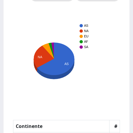
AS
NA
EU
AF
SA
NA
AS
Continente
#