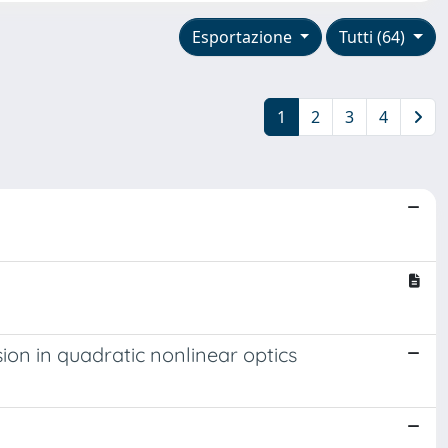
Esportazione
Tutti (64)
1
2
3
4
ion in quadratic nonlinear optics