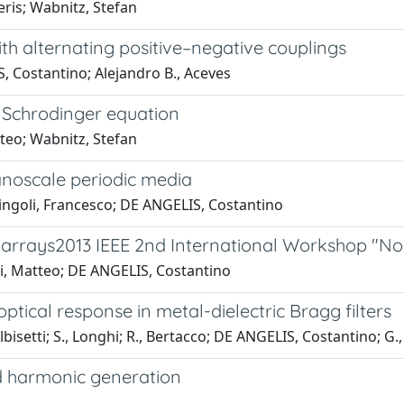
eris; Wabnitz, Stefan
th alternating positive–negative couplings
, Costantino; Alejandro B., Aceves
r Schrodinger equation
tteo; Wabnitz, Stefan
anoscale periodic media
ingoli, Francesco; DE ANGELIS, Costantino
 arrays2013 IEEE 2nd International Workshop "No
ti, Matteo; DE ANGELIS, Costantino
ptical response in metal-dielectric Bragg filters
lbisetti; S., Longhi; R., Bertacco; DE ANGELIS, Costantino; G., 
d harmonic generation