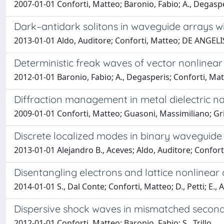
2007-01-01 Conforti, Matteo; Baronio, Fabio; A., Degasp
Dark–antidark solitons in waveguide arrays wi
2013-01-01 Aldo, Auditore; Conforti, Matteo; DE ANGELIS
Deterministic freak waves of vector nonlinea
2012-01-01 Baronio, Fabio; A., Degasperis; Conforti, Ma
Diffraction management in metal dielectric n
2009-01-01 Conforti, Matteo; Guasoni, Massimiliano; Gr
Discrete localized modes in binary waveguide
2013-01-01 Alejandro B., Aceves; Aldo, Auditore; Confor
Disentangling electrons and lattice nonlinear o
2014-01-01 S., Dal Conte; Conforti, Matteo; D., Petti; E., A
Dispersive shock waves in mismatched secon
2012-01-01 Conforti, Matteo; Baronio, Fabio; S., Trillo