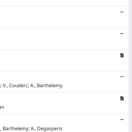
; V., Couderc; A., Barthelemy
an
., Barthelemy; A., Degasperis