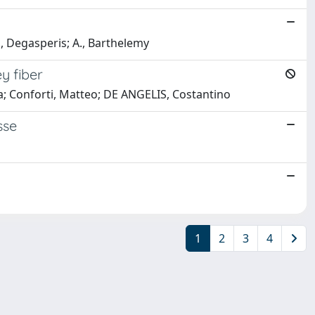
., Degasperis; A., Barthelemy
y fiber
drea; Conforti, Matteo; DE ANGELIS, Costantino
sse
1
2
3
4