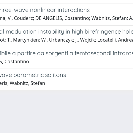
three-wave nonlinear interactions
na; V., Couderc; DE ANGELIS, Costantino; Wabnitz, Stefan; A
modulation instability in high birefringence hole
illot; T., Martynkien; W., Urbanczyk; J., Wojcik; Locatelli, An
ibile a partire da sorgenti a femtosecondi infraro
S, Costantino
-wave parametric solitons
eris; Wabnitz, Stefan