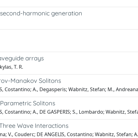
 second-harmonic generation
waveguide arrays
las, T. R.
rov-Manakov Solitons
, Costantino; A., Degasperis; Wabnitz, Stefan; M., Andreana
arametric Solitons
S, Costantino; A., DE GASPERIS; S., Lombardo; Wabnitz, Stef
 Three Wave Interactions
na; V., Couderc; DE ANGELIS, Costantino; Wabnitz, Stefan; A