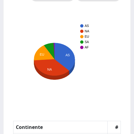
AS
NA
EU
SA
AF
EU
AS
NA
Continente
#