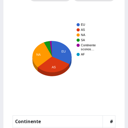
EU
AS
NA
SA
Continente
sconos…
EU
AF
NA
AS
Continente
#