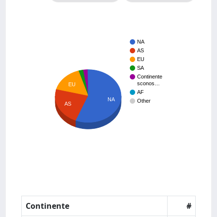
NA
AS
EU
SA
Continente
sconos…
EU
AF
NA
Other
AS
Continente
#