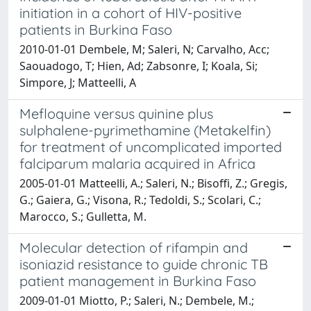
initiation in a cohort of HIV-positive
patients in Burkina Faso
2010-01-01 Dembele, M; Saleri, N; Carvalho, Acc;
Saouadogo, T; Hien, Ad; Zabsonre, I; Koala, Si;
Simpore, J; Matteelli, A
Mefloquine versus quinine plus
sulphalene-pyrimethamine (Metakelfin)
for treatment of uncomplicated imported
falciparum malaria acquired in Africa
2005-01-01 Matteelli, A.; Saleri, N.; Bisoffi, Z.; Gregis,
G.; Gaiera, G.; Visona, R.; Tedoldi, S.; Scolari, C.;
Marocco, S.; Gulletta, M.
Molecular detection of rifampin and
isoniazid resistance to guide chronic TB
patient management in Burkina Faso
2009-01-01 Miotto, P.; Saleri, N.; Dembele, M.;