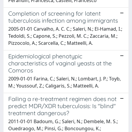
Perandin, Francesca; Castelli, Francesco
Completion of screening for latent
tuberculosis infection among immigrants
2005-01-01 Carvalho, A. C. C.; Saleri, N.; El-Hamad, I.;
Tedoldi, S.; Capone, S.; Pezzoli, M. C.; Zaccaria, M.;
Pizzocolo, A.; Scarcella, C.; Matteelli, A.
Epidemiological phenotypic
characteristics of vaginal yeasts at the
Comoros
2009-01-01 Farina, C.; Saleri, N.; Lombart, J. P.; Toyb,
M.; Youssouf, Z.; Caligaris, S.; Matteelli, A.
Failing a re-treatment regimen does not
predict MDR/XDR tuberculosis: Is "blind"
treatment dangerous?
2011-01-01 Badoum, G.; Saleri, N.; Dembele, M. S.;
Ouedraogo, M.; Pinsi, G.; Boncoungou, K.;