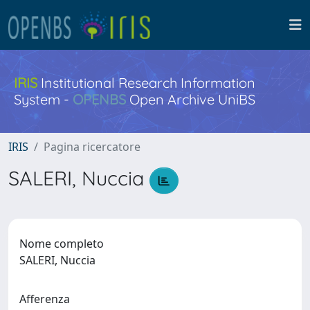
IRIS
Institutional Research Information
System -
OPENBS
Open Archive UniBS
IRIS
Pagina ricercatore
SALERI, Nuccia
Nome completo
SALERI, Nuccia
Afferenza