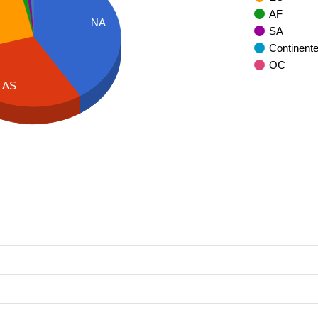
AF
NA
SA
Continent
OC
AS