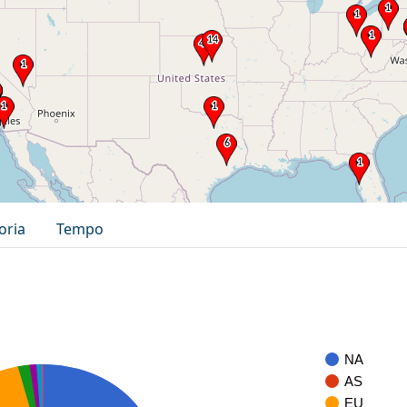
oria
Tempo
NA
AS
EU