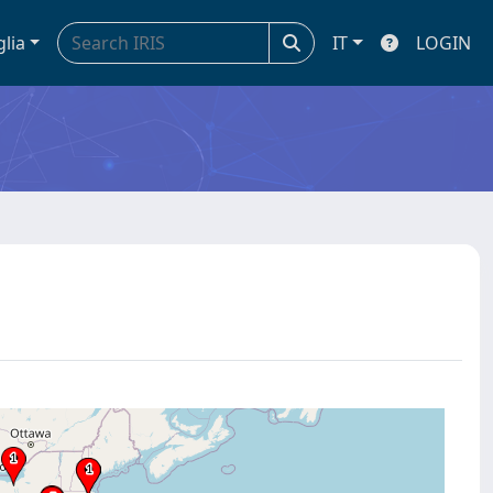
glia
IT
LOGIN