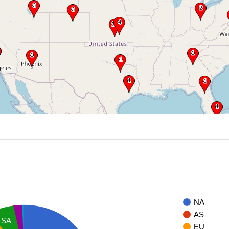
NA
AS
SA
EU