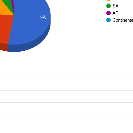
SA
AF
NA
Continent