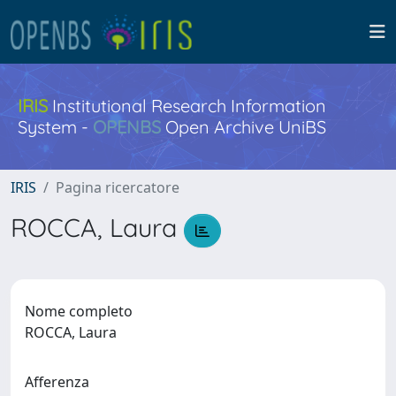
IRIS
Institutional Research Information
System -
OPENBS
Open Archive UniBS
IRIS
Pagina ricercatore
ROCCA, Laura
Nome completo
ROCCA, Laura
Afferenza