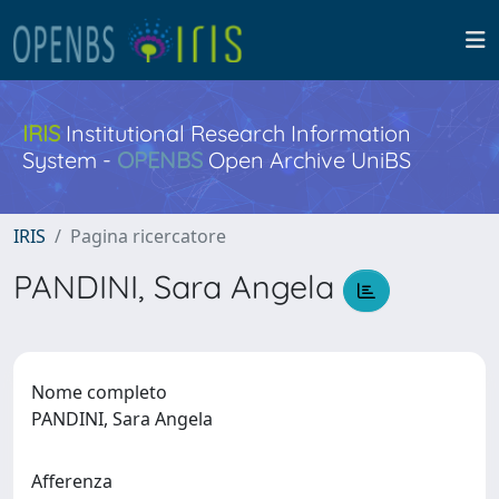
IRIS
Institutional Research Information
System -
OPENBS
Open Archive UniBS
IRIS
Pagina ricercatore
PANDINI, Sara Angela
Nome completo
PANDINI, Sara Angela
Afferenza