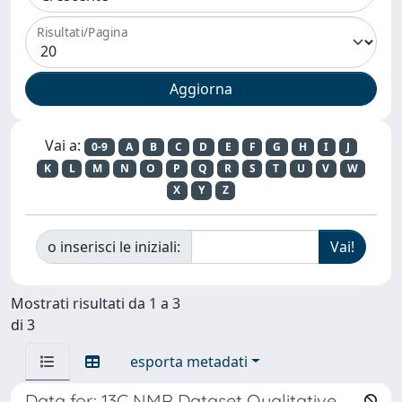
Risultati/Pagina
Vai a:
0-9
A
B
C
D
E
F
G
H
I
J
K
L
M
N
O
P
Q
R
S
T
U
V
W
X
Y
Z
o inserisci le iniziali:
Mostrati risultati da 1 a 3
di 3
esporta metadati
Data for: 13C NMR Dataset Qualitative