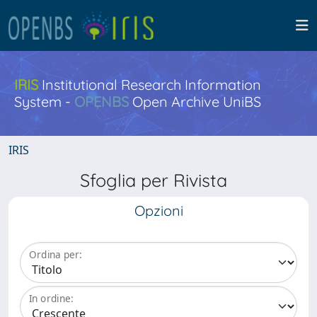
IRIS
Institutional Research Information
System -
OPENBS
Open Archive UniBS
IRIS
Sfoglia per Rivista
Opzioni
Ordina per:
In ordine: