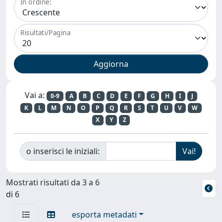
In ordine:
Risultati/Pagina
Vai a:
0-9
A
B
C
D
E
F
G
H
I
J
K
L
M
N
O
P
Q
R
S
T
U
V
W
X
Y
Z
o inserisci le iniziali:
Mostrati risultati da 3 a 6
di 6
esporta metadati