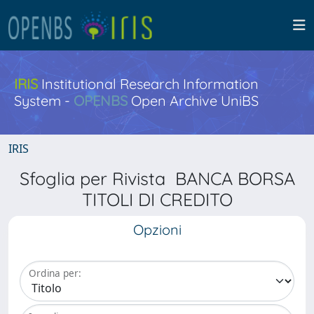
IRIS
Institutional Research Information
System -
OPENBS
Open Archive UniBS
IRIS
Sfoglia per Rivista BANCA BORSA
TITOLI DI CREDITO
Opzioni
Ordina per: