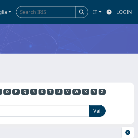
glia
IT
LOGIN
O
P
Q
R
S
T
U
V
W
X
Y
Z