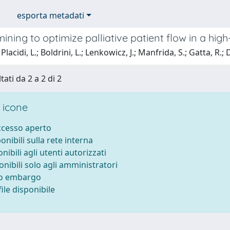
esporta metadati
ining to optimize palliative patient flow in a h
lacidi, L.; Boldrini, L.; Lenkowicz, J.; Manfrida, S.; Gatta, R.; Da
tati da 2 a 2 di 2
 icone
accesso aperto
ponibili sulla rete interna
onibili agli utenti autorizzati
onibili solo agli amministratori
to embargo
ile disponibile