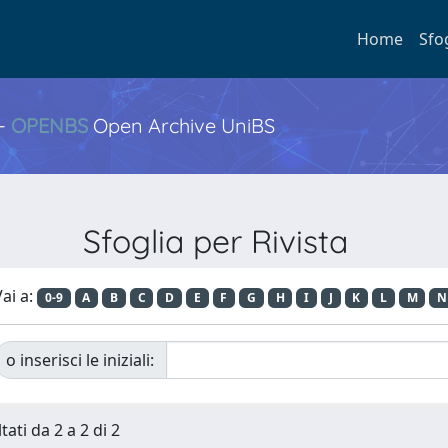
Home
Sfo
 -
OPENBS
Open Archive UniBS
Sfoglia per Rivista
ai a:
0-9
A
B
C
D
E
F
G
H
I
J
K
L
M
N
o inserisci le iniziali:
tati da 2 a 2 di 2