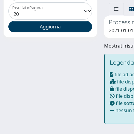
Risultati/Pagina
Process m
2021-01-01 P
Mostrati risul
Legenda
file ad 
file dis
file disp
file disp
file sot
nessun f