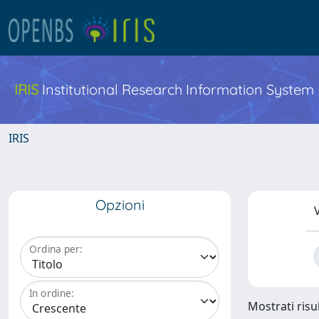
IRIS
Institutional Research Information System
IRIS
Opzioni
V
Ordina per:
In ordine:
Mostrati risul