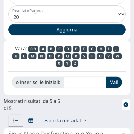
Risultati/Pagina
Vai a:
0-9
A
B
C
D
E
F
G
H
I
J
K
L
M
N
O
P
Q
R
S
T
U
V
W
X
Y
Z
o inserisci le iniziali:
Mostrati risultati da 5 a 5
di 5
esporta metadati
Sinus Node Dysfunction in a Young