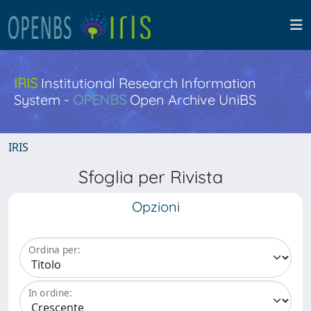
IRIS
Institutional Research Information
System -
OPENBS
Open Archive UniBS
IRIS
Sfoglia per Rivista
Opzioni
Ordina per:
In ordine: