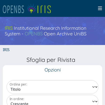
IRIS
Institutional Research Information
System -
OPENBS
Open Archive UniBS
IRIS
Sfoglia per Rivista
Opzioni
Ordina per:
In ordine: