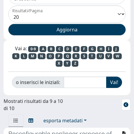
Risultati/Pagina
Vai a:
0-9
A
B
C
D
E
F
G
H
I
J
K
L
M
N
O
P
Q
R
S
T
U
V
W
X
Y
Z
o inserisci le iniziali:
Mostrati risultati da 9 a 10
di 10
esporta metadati
Reconfigurable nonlinear response of