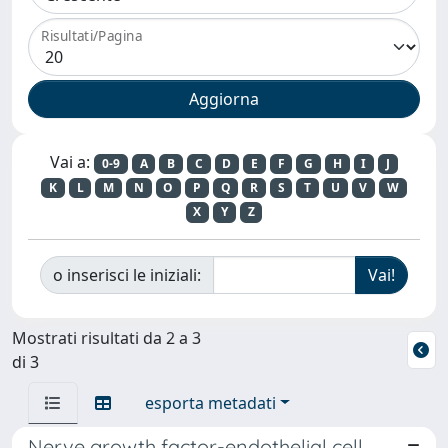
Risultati/Pagina
Vai a:
0-9
A
B
C
D
E
F
G
H
I
J
K
L
M
N
O
P
Q
R
S
T
U
V
W
X
Y
Z
o inserisci le iniziali:
Mostrati risultati da 2 a 3
di 3
esporta metadati
Nerve growth factor-endothelial cell