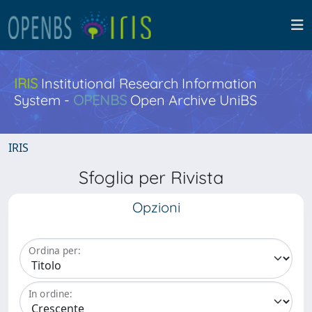
IRIS
Institutional Research Information
System -
OPENBS
Open Archive UniBS
IRIS
Sfoglia per Rivista
Opzioni
Ordina per:
In ordine: