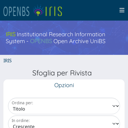
IRIS
Institutional Research Information
System -
OPENBS
Open Archive UniBS
IRIS
Sfoglia per Rivista
Opzioni
Ordina per:
In ordine: