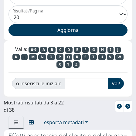
Risultati/Pagina
Vai a:
0-9
A
B
C
D
E
F
G
H
I
J
K
L
M
N
O
P
Q
R
S
T
U
V
W
X
Y
Z
o inserisci le iniziali:
Mostrati risultati da 3 a 22
di 38
esporta metadati
Effetti genotossici del clorito e del clorato