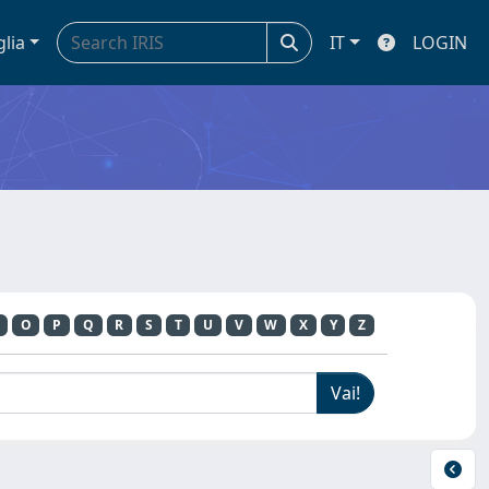
glia
IT
LOGIN
O
P
Q
R
S
T
U
V
W
X
Y
Z