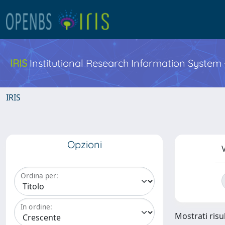
IRIS
Institutional Research Information System
IRIS
Opzioni
V
Ordina per:
In ordine:
Mostrati risul