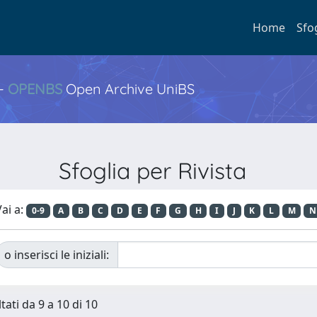
Home
Sfo
 -
OPENBS
Open Archive UniBS
Sfoglia per Rivista
ai a:
0-9
A
B
C
D
E
F
G
H
I
J
K
L
M
N
o inserisci le iniziali:
tati da 9 a 10 di 10