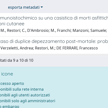
esporta metadati
munoistochimico su una casistica di morti asfittiche
ioni cutanee
M., Restori; C., D'Ambrosio; M., Franchi; Manzoni, Samuele;
caso di duplice depezzamento post-mortale: probl
Verzeletti, Andrea; Restori, M.; DE FERRARI, Francesco
tati da 9 a 10 di 10
 icone
accesso aperto
ponibili sulla rete interna
onibili agli utenti autorizzati
onibili solo agli amministratori
to embargo