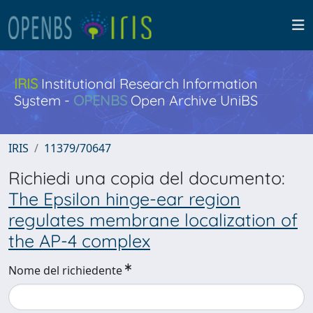
IRIS
Institutional Research Information
System -
OPENBS
Open Archive UniBS
IRIS
11379/70647
Richiedi una copia del documento:
The Epsilon hinge-ear region
regulates membrane localization of
the AP-4 complex
Nome del richiedente