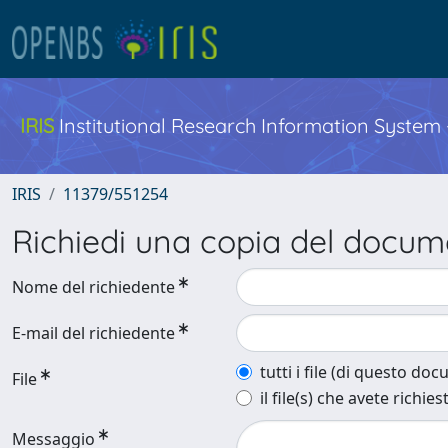
IRIS
Institutional Research Information System
IRIS
11379/551254
Richiedi una copia del docu
Nome del richiedente
E-mail del richiedente
tutti i file (di questo do
File
il file(s) che avete richies
Messaggio