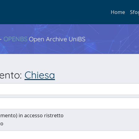
Home
Sfo
 -
OPENBS
Open Archive UniBS
mento:
Chiesa
cumento) in accesso ristretto
to