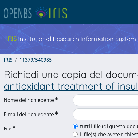
IRIS
Institutional Research Information System
IRIS
11379/540985
Richiedi una copia del docu
antioxidant treatment of insu
Nome del richiedente
E-mail del richiedente
tutti i file (di questo do
File
il file(s) che avete richies