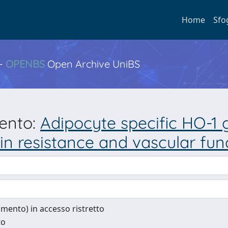
Home
Sfo
 -
OPENBS
Open Archive UniBS
mento:
Adipocyte specific HO-1 g
lin resistance and vascular fu
cumento) in accesso ristretto
to