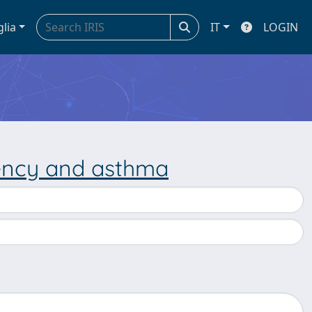
glia
IT
LOGIN
iency and asthma