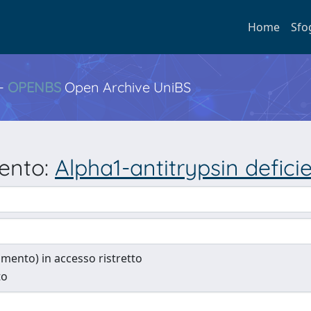
Home
Sfo
 -
OPENBS
Open Archive UniBS
mento:
Alpha1-antitrypsin defic
cumento) in accesso ristretto
to