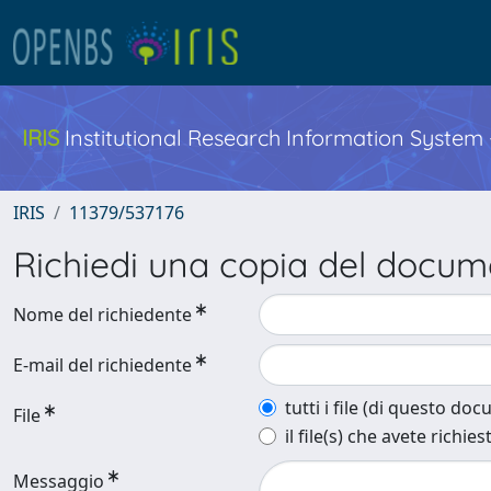
IRIS
Institutional Research Information System
IRIS
11379/537176
Richiedi una copia del docu
Nome del richiedente
E-mail del richiedente
tutti i file (di questo do
File
il file(s) che avete richies
Messaggio