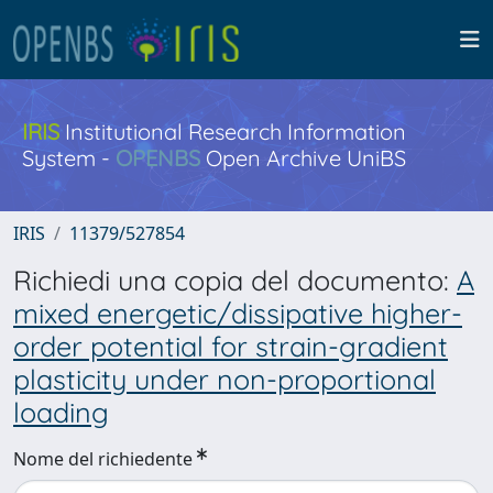
IRIS
Institutional Research Information
System -
OPENBS
Open Archive UniBS
IRIS
11379/527854
Richiedi una copia del documento:
A
mixed energetic/dissipative higher-
order potential for strain-gradient
plasticity under non-proportional
loading
Nome del richiedente